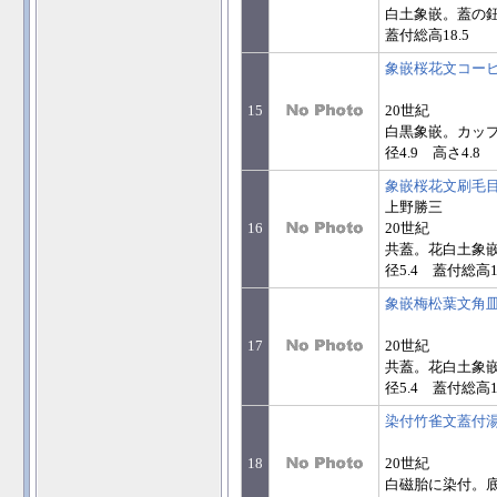
白土象嵌。蓋の鈕
蓋付総高18.5
象嵌桜花文コー
15
20世紀
白黒象嵌。カップ
径4.9 高さ4.8
象嵌桜花文刷毛
上野勝三
16
20世紀
共蓋。花白土象嵌
径5.4 蓋付総高14
象嵌梅松葉文角
17
20世紀
共蓋。花白土象嵌
径5.4 蓋付総高14
染付竹雀文蓋付
18
20世紀
白磁胎に染付。底