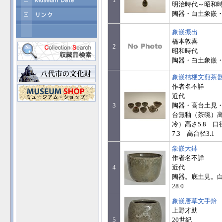
明治時代～昭和
陶器・白土象嵌・底
象嵌振出
橋本敦喜
2
昭和時代
陶器・白土象嵌・底
象嵌桔梗文煎茶
作者名不詳
近代
3
陶器・高台土見
台無釉（茶碗）高
冷）高さ5.8 口
7.3 高台径3.1
象嵌大鉢
作者名不詳
4
近代
陶器。底土見。白土
28.0
象嵌唐草文手焙
上野才助
5
20世紀