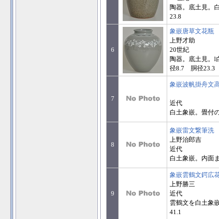
陶器。底土見。白土
23.8
象嵌唐草文花瓶
上野才助
6
20世紀
陶器。底土見。l
径8.7 胴径23.3
象嵌波帆掛舟文
7
近代
白土象嵌。畳付のみ
象嵌雷文繋筆洗
上野治郎吉
8
近代
白土象嵌。内面まで
象嵌雲鶴文鍔広
上野勝三
9
近代
雲鶴文を白土象嵌
41.1