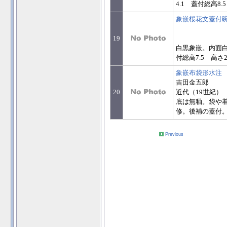
4.1 蓋付総高8.5
象嵌桜花文蓋付
19
白黒象嵌。内面白
付総高7.5 高さ2
象嵌布袋形水注
吉田金五郎
20
近代（19世紀）
底は無釉。袋や
修。後補の蓋付。 底
Previous