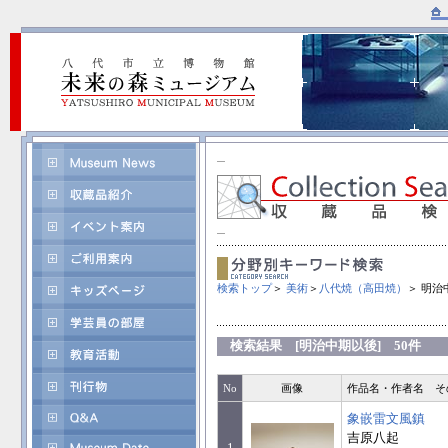
検索トップ
＞
美術
＞
八代焼（高田焼）
＞ 明治
検索結果 [明治中期以後] 50件
No
画像
作品名・作者名 そ
象嵌雷文風鎮
吉原八起
1