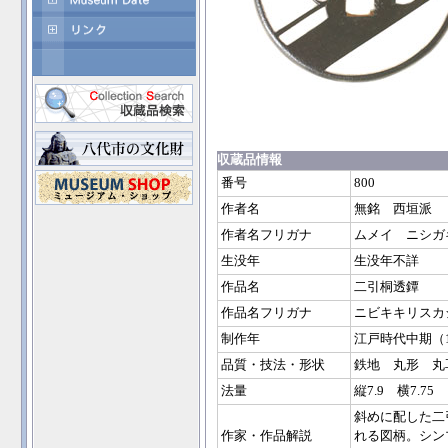
収蔵品情報
番号
800
作者名
無銘 西垣派
作者名フリガナ
ムメイ ニシガ
生没年
生没年不詳
作品名
二引桐透鐔
作品名フリガナ
ニビキキリスカ
制作年
江戸時代中期（
品質・技法・形状
鉄地 丸形 丸
法量
縦7.9 横7.75
斜めに配した二
作家・作品解説
れる図柄。シン