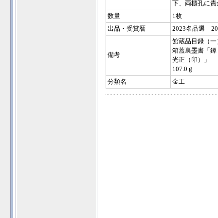
下、両櫃孔に責
数量
1枚
出品・受賞暦
2023名品選 
館蔵品目録（一
箱蓋裏墨書「鐔
備考
光正（印）」
107.0ｇ
分類名
金工