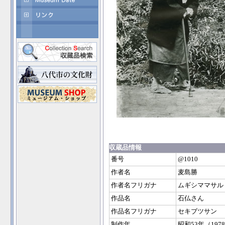
収蔵品情報
番号
@1010
作者名
麦島勝
作者名フリガナ
ムギシママサル
作品名
石仏さん
作品名フリガナ
セキブツサン
制作年
昭和53年（197