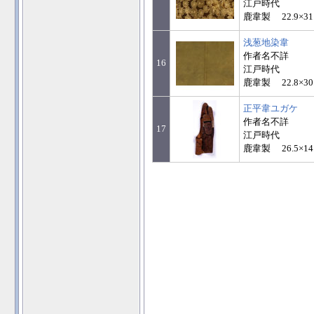
江戸時代
鹿韋製 22.9×31
浅葱地染韋
作者名不詳
16
江戸時代
鹿韋製 22.8×30
正平韋ユガケ
作者名不詳
17
江戸時代
鹿韋製 26.5×14