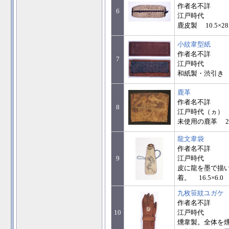
作者名不詳
6
江戸時代
鹿皮製 10.5×28
小紋韋型紙
作者名不詳
7
江戸時代
和紙製・渋引き 25
鹿革
作者名不詳
8
江戸時代（ヵ）
未使用の鹿革 24.
龍文韋袋
作者名不詳
9
江戸時代
皮に龍を墨で描
着。 16.5×6.0
九枚笹紋ユガケ
作者名不詳
10
江戸時代
燻韋製。全体を