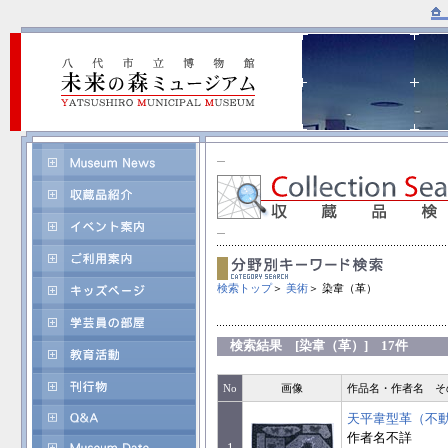
検索トップ
＞
美術
＞ 染韋（革）
検索結果 [染韋（革）] 17件
No
画像
作品名・作者名 そ
天平韋型革（不
作者名不詳
1