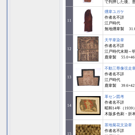
で判押した後、墨線
燻韋ユガケ
作者名不詳
11
江戸時代
無地燻韋製 31.0×
天平韋染韋
作者名不詳
12
江戸時代末期～
鹿韋製 55.0×46
不動三尊像弦走
作者名不詳
13
江戸時代
鹿韋製 39.6×42
革セン図考
作者名不詳
14
昭和14年（193
木版多色刷・折本装 
茶地菊花文染韋
作者名不詳
15