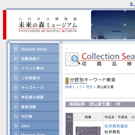
検索トップ
＞
歴史
＞ 西山家文書
検索結果 [西山家文書] 5件
No
画像
作品名・作者名 そ
松井興長書状
松井興長
1