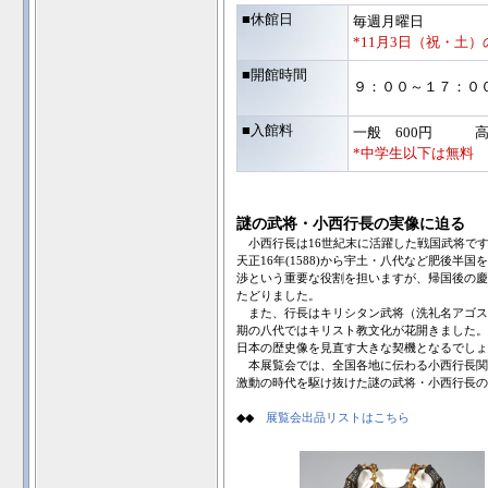
■休館日
毎週月曜日
*11月3日（祝・土
■開館時間
９：００～１７：０
■入館料
一般 600円 高
*中学生以下は無料
謎の武将・小西行長の実像に迫る
小西行長は16世紀末に活躍した戦国武将で
天正16年(1588)から宇土・八代など肥後
渉という重要な役割を担いますが、帰国後の慶長
たどりました。
また、行長はキリシタン武将（洗礼名アゴス
期の八代ではキリスト教文化が花開きました。
日本の歴史像を見直す大きな契機となるでしょ
本展覧会では、全国各地に伝わる小西行長関
激動の時代を駆け抜けた謎の武将・小西行長の
◆◆
展覧会出品リストはこちら