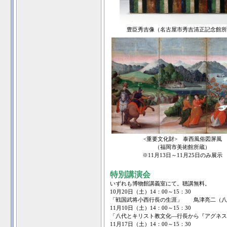
豊臣秀吉像（名古屋市秀吉清正記念館所
<重要文化財> 泰西風俗図屏風
（福岡市美術館所蔵）
※11月13日～11月25日のみ展示
特別講演会
いずれも博物館講義室にて。聴講無料。
10月20日（土）14：00～15：30
「戦国武将小西行長の生涯」 鳥津亮二（八
11月10日（土）14：00～15：30
「八代とキリスト教文化―行長から『アグネ
11月17日（土）14：00～15：30