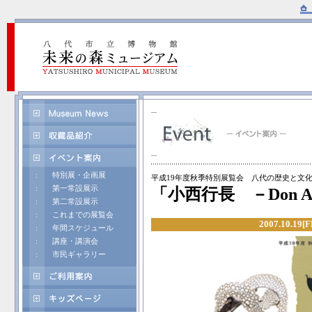
:
特別展・企画展
平成19年度秋季特別展覧会 八代の歴史と文化
:
第一常設展示
「小西行長 －Don Ag
:
第二常設展示
:
これまでの展覧会
2007.10.19[
:
年間スケジュール
:
講座・講演会
:
市民ギャラリー