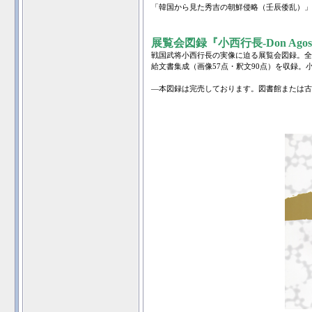
「韓国から見た秀吉の朝鮮侵略（壬辰倭乱）
展覧会図録『小西行長-Don Agost
戦国武将小西行長の実像に迫る展覧会図録。全
給文書集成（画像57点・釈文90点）を収録。
―本図録は完売しております。図書館または古