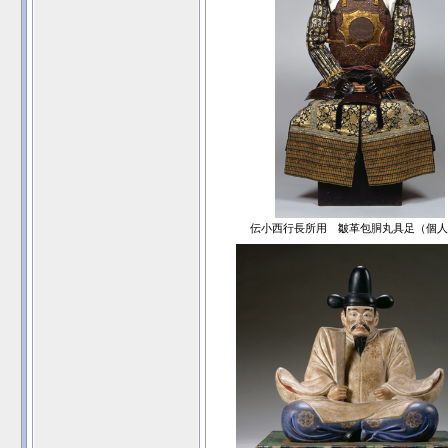
伝小西行長所用 皺革包胴丸具足（個人