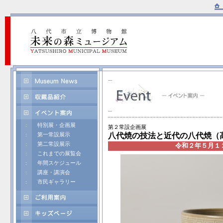
:
特別展・企画展
第２常設企画展
八代焼の技法と近代の八代焼（
:
第一常設展示
:
第二常設展示
令和２年５月１
:
これまでの展覧会
:
年間スケジュール
:
講座・講演会
:
市民ギャラリー