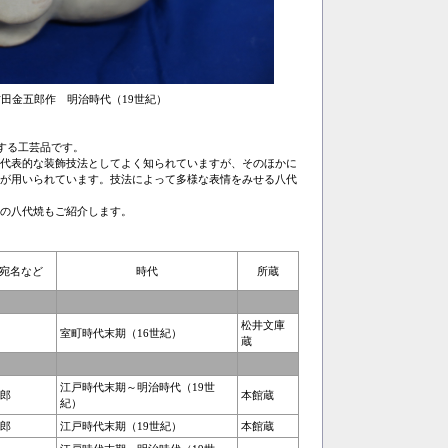
田金五郎作 明治時代（19世紀）
する工芸品です。
代表的な装飾技法としてよく知られていますが、そのほかに
が用いられています。技法によって多様な表情をみせる八代
の八代焼もご紹介します。
宛名など
時代
所蔵
松井文庫
室町時代末期（16世紀）
蔵
江戸時代末期～明治時代（19世
郎
本館蔵
紀）
郎
江戸時代末期（19世紀）
本館蔵