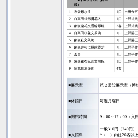
焼）
1
布袋形水注
1口
吉田金五
2
白高田袋形掛花入
1口
上野才兵
3
象嵌蘭花文雪輪形碗
2客
上野才兵
4
白高田桜花文茶碗
1口
上野勝三
5
象嵌萩文茶碗
1口
上野勝三
6
象嵌井桁に橘紋香炉
1口
上野平作
7
盃台
1口
上野平作
8
象嵌銀杏鬼面文燗瓶
1口
上野平作
9
輪花形象嵌碗
4客
■展示室
第２常設展示室（博
■休館日
毎週月曜日
■開館時間
9：00～17：00（入
一般310円（240円）
■入館料
*（ ）内は20名以