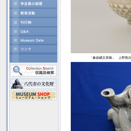
「象嵌鱗文茶碗」 上野熊次