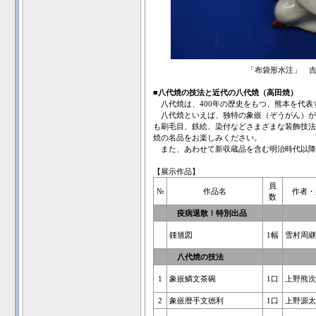
「布袋形水注」 吉
■
八代焼の技法と近代の八代焼（高田焼）
八代焼は、400年の歴史をもつ、熊本を代表
八代焼といえば、独特の象嵌（ぞうがん）が
も刷毛目、鉄絵、染付などさまざまな装飾技法
焼の名品をお楽しみください。
また、あわせて新収蔵品を含む明治時代以降
【展示作品】
員
№
作品名
作者・
数
疫病退散！特別出品
鍾馗図
1幅
雪村周継
八代焼の技法
1
象嵌鱗文茶碗
1口
上野熊次
2
象嵌暦手文徳利
1口
上野源太