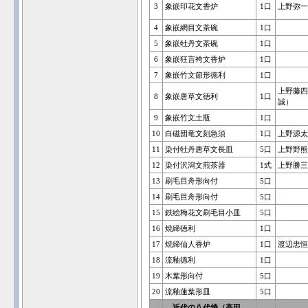
3
象嵌印花文香炉
1口
上野弥一
4
象嵌網目文茶碗
1口
5
象嵌牡丹文茶碗
1口
6
象嵌狂言袴文香炉
1口
7
象嵌竹文節形徳利
1口
上野藤四
8
象嵌唐草文徳利
1口
誠）
9
象嵌竹文土瓶
1口
10
白磁団竜文刻急須
1口
上野源太
11
染付牡丹唐草文長皿
5口
上野野熊
12
染付沢潟文煎茶器
1式
上野勝三
13
刷毛目舟形向付
5口
14
刷毛目舟形向付
5口
15
鉄絵梅花文刷毛目小皿
5口
16
焼締徳利
1口
17
焼締仙人香炉
1口
渡辺忠恒
18
流釉徳利
1口
19
木葉形向付
5口
20
流釉蓮葉形皿
5口
近代の八代焼（高田